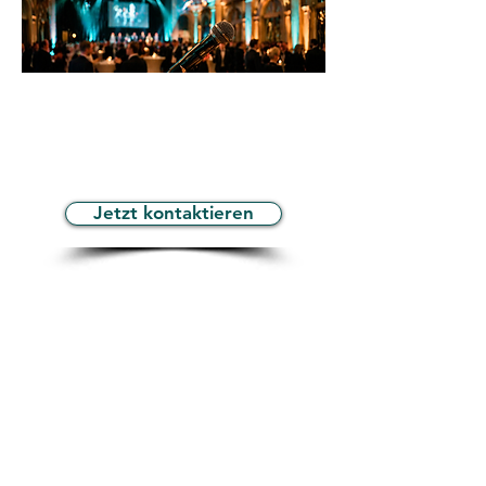
Sie planen ein Event?
Dann sind Sie bei Motionplan
genau richtig – willkommen bei
Ihrer Eventagentur aus Mannheim.
Jetzt kontaktieren
Motionplan GmbH & Co. KG
Hafenstr. 25-27
68159 Mannheim
©2026 Motionplan GmbH & Co. KG